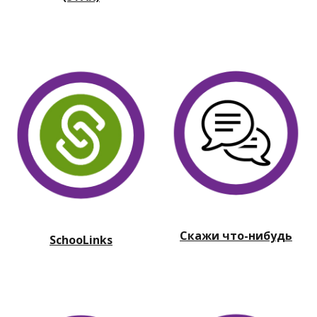
Скажи что-нибудь
SchooLinks