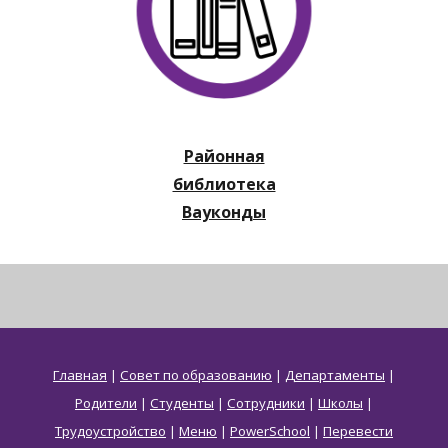
Районная
библиотека
Вауконды
Главная
|
Совет по образованию
|
Департаменты
|
Родители
|
Студенты
|
Сотрудники
|
Школы
|
Трудоустройство
|
Меню
|
PowerSchool
|
Перевести