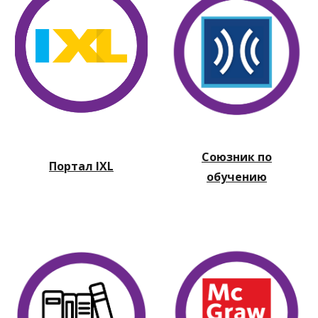
Союзник по
Портал IXL
обучению