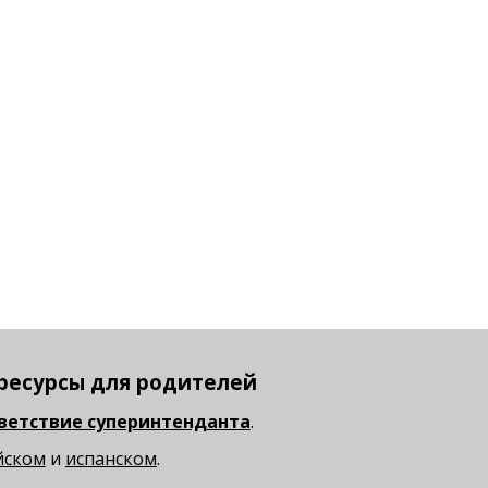
ресурсы для родителей
ветствие суперинтенданта
.
йском
и
испанском
.