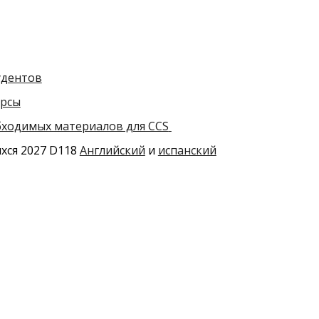
удентов
урсы
ходимых материалов для CCS
хся 2027 D118
Английский
и
испанский