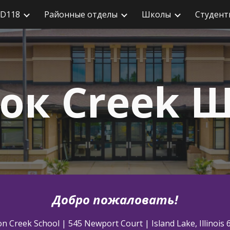
 D118
Районные отделы
Школы
Студент
рейти к основному содержанию
Перейти к навига
ок
Cr
eek
Ш
Добро пожаловать!
n Creek School | 545 Newport Court | Island Lake, Illinois