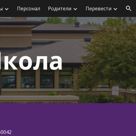
ы
Персонал
Родители
Перевести
ции
кола
 60042