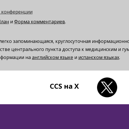
е конференции
План
и
Форма комментариев
.
то легко запоминающаяся, круглосуточная информационн
естве центрального пункта доступа к медицинским и гу
нформации на
английском языке
и
испанском языках
.
CCS на X