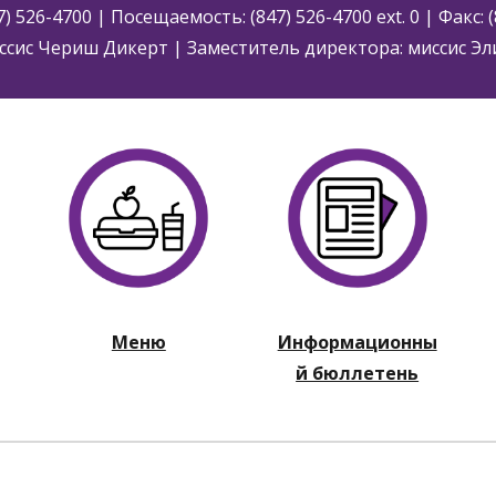
7) 526-4700 | Посещаемость: (847) 526-4700
ext. 0
| Факс: 
ссис Чериш Дикерт | Заместитель директора: миссис Эл
Меню
Информационны
й бюллетень