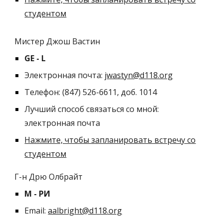
студентом
Мистер Джош Вастин
GE - L
Электронная почта:
jwastyn@d118.org
Телефон: (847) 526-6611, доб. 1014
Лучший способ связаться со мной:
электронная почта
Нажмите, чтобы запланировать встречу со
студентом
Г-н Дрю Олбрайт
M
- РИ
Email:
aalbright@d118
.org