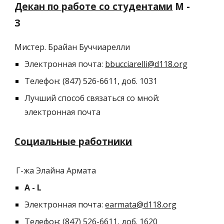
Декан по работе со студентами
М -
З
Мистер.
Брайан
Буччиарелли
Электронная почта:
bbucciarelli
@d118.org
Телефон: (847) 526-6611, доб. 10
31
Лучший способ связаться со мной:
электронная почта
Социальные работники
Г-жа Элайна Армата
A -
L
Электронная почта:
earmata@d118.org
Телефон: (847) 526-6611, доб. 1
620